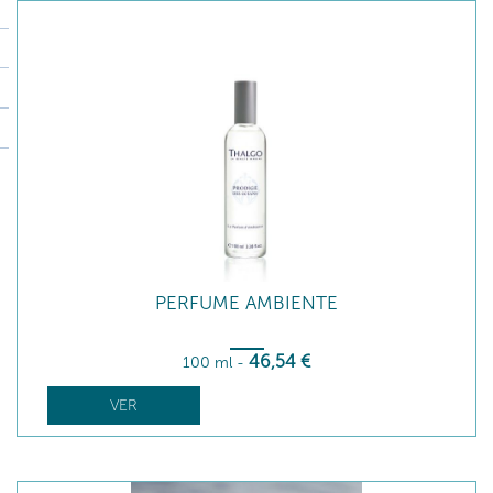
PERFUME AMBIENTE
46
,54
€
100 ml
-
VER