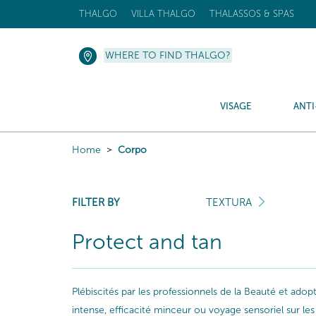
THALGO
VILLA THALGO
THALASSOS & SPAS
WHERE TO FIND THALGO?
VISAGE
ANTI
Home
Corpo
FILTER BY
TEXTURA
Protect and tan
Plébiscités par les professionnels de la Beauté et ado
intense, efficacité minceur ou voyage sensoriel sur 