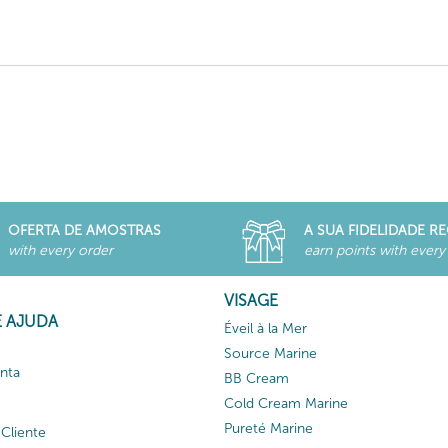
OFERTA DE AMOSTRAS
A SUA FIDELIDADE 
with every order
earn points with every
VISAGE
E AJUDA
Éveil à la Mer
Source Marine
nta
BB Cream
Cold Cream Marine
Pureté Marine
Cliente