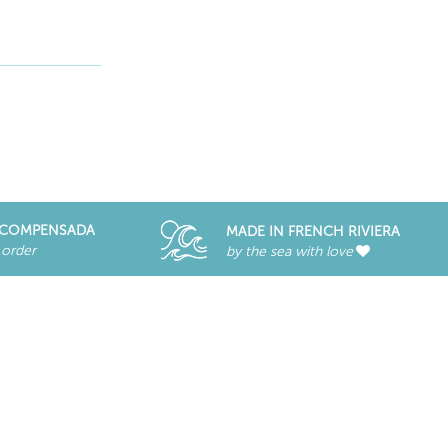
RECOMPENSADA
MADE IN FRENCH RIVIERA
 order
by the sea with love